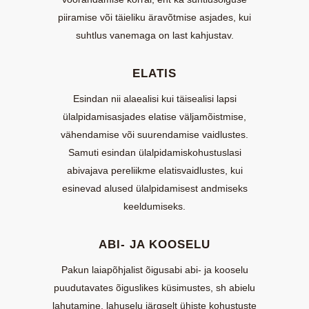
piiramise või täieliku äravõtmise asjades, kui
suhtlus vanemaga on last kahjustav.
ELATIS
Esindan nii alaealisi kui täisealisi lapsi
ülalpidamisasjades elatise väljamõistmise,
vähendamise või suurendamise vaidlustes.
Samuti esindan ülalpidamiskohustuslasi
abivajava pereliikme elatisvaidlustes, kui
esinevad alused ülalpidamisest andmiseks
keeldumiseks.
ABI- JA KOOSELU
Pakun laiapõhjalist õigusabi abi- ja kooselu
puudutavates õiguslikes küsimustes, sh abielu
lahutamine, lahuselu järgselt ühiste kohustuste