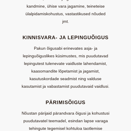
kandmine, ühise vara jagamine, teineteise
ülalpidamiskohustus, vastastikused nõuded
jmt.
KINNISVARA- JA LEPINGUÕIGUS
Pakun õigusabi erinevates asja- ja
lepinguõiguslikes küsimustes, mis puudutavad
lepingutest tulenevate vaidluste lahendamist,
kaasomandite lõpetamist ja jagamist,
kasutuskordade seadmist ning valduse
kasutamist ja vabastamist puudutavaid vaidlusi.
PÄRIMISÕIGUS
Nõustan pärijaid pärandvara õigusi ja kohustusi
puudutavatel teemadel, esindan lapse varaga
tehingute tegemisel kohtuloa taotlemise