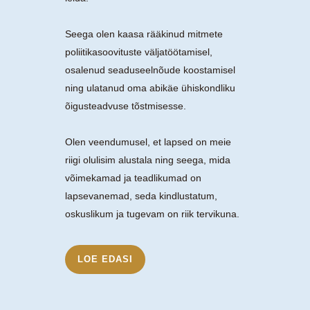
Seega olen kaasa rääkinud mitmete
poliitikasoovituste väljatöötamisel,
osalenud seaduseelnõude koostamisel
ning ulatanud oma abikäe ühiskondliku
õigusteadvuse tõstmisesse.
Olen veendumusel, et lapsed on meie
riigi olulisim alustala ning seega, mida
võimekamad ja teadlikumad on
lapsevanemad, seda kindlustatum,
oskuslikum ja tugevam on riik tervikuna.
LOE EDASI