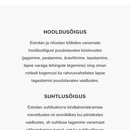
HOOLDUSÕIGUS
Esindan ja nõustan kõikides vanemate
hooldusõigust puudutavates küsimustes
(jagamine, peatamine, äravõtmine, taastamine,
lapse varaga tehingute tegemine) ning oman
rohkelt kogemusi ka rahvusvahelistes lapse
tagastamisi puudutavates vaidlustes.
SUHTLUSÕIGUS
Esindan suhtluskorra kindlaksmääramise
menetlustes nii sireriiklikes kui piiriülestes
vaidlustes, sh suhtluse tagamine vanemast
võõrandamise korral, ent ka suhtlusõiguse