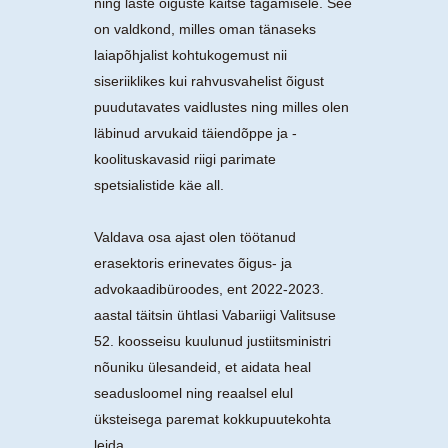
ning laste õiguste kaitse tagamisele. See
on valdkond, milles oman tänaseks
laiapõhjalist kohtukogemust nii
siseriiklikes kui rahvusvahelist õigust
puudutavates vaidlustes ning milles olen
läbinud arvukaid täiendõppe ja -
koolituskavasid riigi parimate
spetsialistide käe all.
Valdava osa ajast olen töötanud
erasektoris erinevates õigus- ja
advokaadibüroodes, ent 2022-2023.
aastal täitsin ühtlasi Vabariigi Valitsuse
52. koosseisu kuulunud justiitsministri
nõuniku ülesandeid, et aidata heal
seadusloomel ning reaalsel elul
üksteisega paremat kokkupuutekohta
leida.