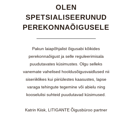
OLEN
SPETSIALISEERUNUD
PEREKONNAÕIGUSELE
Pakun laiapõhjalist õigusabi kõikides
perekonnaõigust ja selle reguleerimisala
puudutavates küsimustes. Olgu selleks
vanemate vahelised hooldusõigusvaidlused nii
siseriiklikes kui piiriülestes kaasustes, lapse
varaga tehingute tegemine või abielu ning
kooselulisi suhteid puudutavad küsimused.
Katrin Kiisk, LITIGANTE Õigusbüroo partner