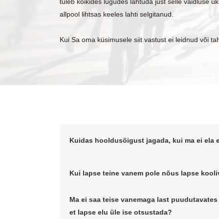
tuleb kõikides lugudes lähtuda just selle vaidluse 
allpool lihtsas keeles lahti selgitanud.
Kui Sa oma küsimusele siit vastust ei leidnud või ta
Kuidas hooldusõigust jagada, kui ma ei ela
Kui lapse teine vanem pole nõus lapse kooli
Ma ei saa teise vanemaga last puudutavates
et lapse elu üle ise otsustada?