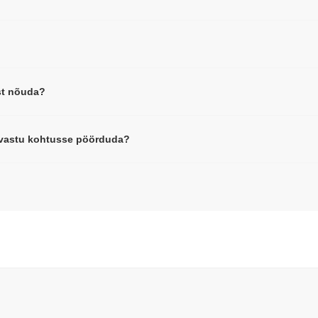
st nõuda?
a vastu kohtusse pöörduda?