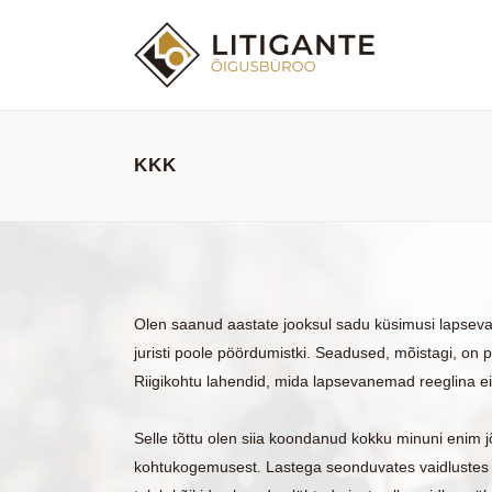
KKK
Olen saanud aastate jooksul sadu küsimusi lapseva
juristi poole pöördumistki. Seadused, mõistagi, on
Riigikohtu lahendid, mida lapsevanemad reeglina ei
Selle tõttu olen siia koondanud kokku minuni enim 
kohtukogemusest. Lastega seonduvates vaidlustes o