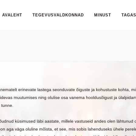
AVALEHT
TEGEVUSVALDKONNAD
MINUST
TAGAS
nematelt erinevate lastega seonduvate õiguste ja kohustuste kohta, 
 pidevas muutumises ning olulise osa vanema hooldusõigust ja ülalpid
 tunne.
jõudnud küsimused läbi aastate, millele vastuseid andes olen lähtunud 
n aga väga oluline mõista, et see, mis sobis lahenduseks ühele perele