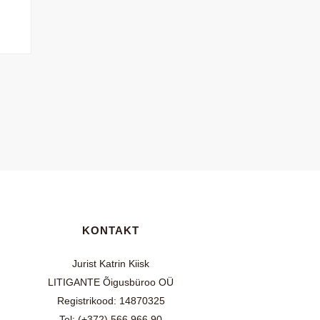
KONTAKT
Jurist Katrin Kiisk
LITIGANTE Õigusbüroo OÜ
Registrikood: 14870325
Tel:
(+372) 566 966 90