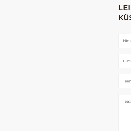
LE
KÜ