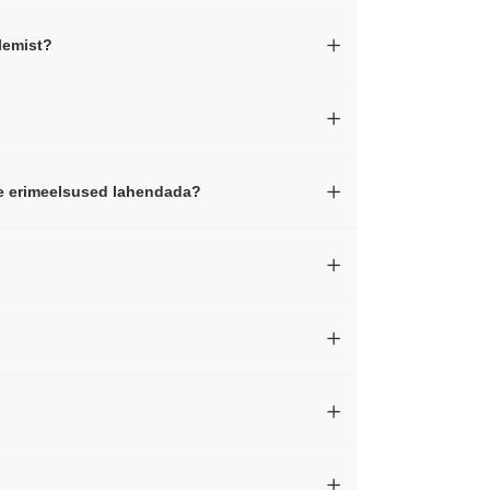
lemist?
me erimeelsused lahendada?