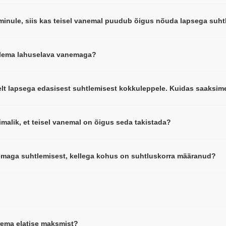
inule, siis kas teisel vanemal puudub õigus nõuda lapsega suht
tlema lahuselava vanemaga?
lt lapsega edasisest suhtlemisest kokkuleppele. Kuidas saaksi
imalik, et teisel vanemal on õigus seda takistada?
emaga suhtlemisest, kellega kohus on suhtluskorra määranud?
rema elatise maksmist?