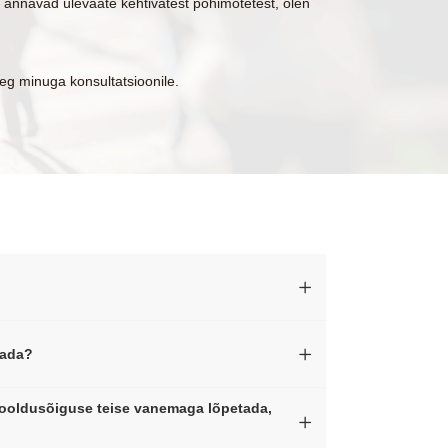
is annavad ülevaate kehtivatest põhimõtetest, olen
aeg minuga konsultatsioonile.
tada?
hooldusõiguse teise vanemaga lõpetada,