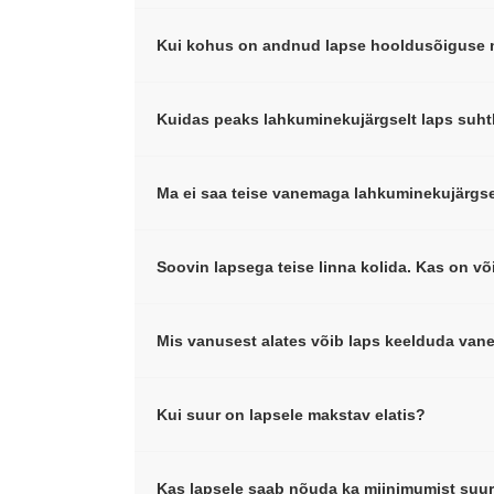
Kui kohus on andnud lapse hooldusõiguse m
Kuidas peaks lahkuminekujärgselt laps suh
Ma ei saa teise vanemaga lahkuminekujärgse
Soovin lapsega teise linna kolida. Kas on võ
Mis vanusest alates võib laps keelduda van
Kui suur on lapsele makstav elatis?
Kas lapsele saab nõuda ka miinimumist suu