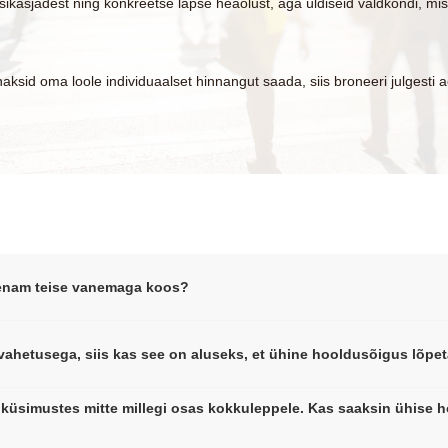
üksikasjadest ning konkreetse lapse heaolust, aga üldiseid valdkondi, m
haksid oma loole individuaalset hinnangut saada, siis broneeri julgesti 
 enam teise vanemaga koos?
vahetusega, siis kas see on aluseks, et ühine hooldusõigus lõpe
 küsimustes mitte millegi osas kokkuleppele. Kas saaksin ühise 